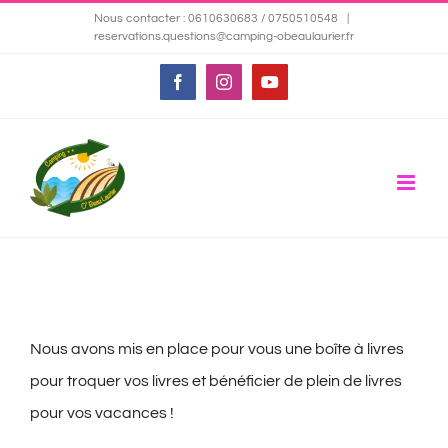
Passer
Nous contacter : 0610630683 / 0750510548
|
reservations.questions@camping-obeaulaurier.fr
au
contenu
Facebook
Instagram
YouTube
Nous avons mis en place pour vous une boîte à livres
pour troquer vos livres et bénéficier de plein de livres
pour vos vacances !