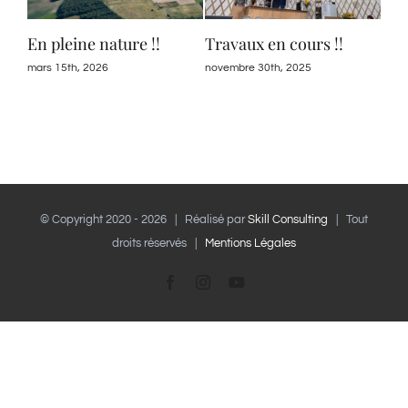
e
En pleine nature !!
Travaux en cours !!
La 
mars 15th, 2026
novembre 30th, 2025
mai 
© Copyright 2020 -
2026 | Réalisé par
Skill Consulting
| Tout
droits réservés |
Mentions Légales
Facebook
Instagram
YouTube