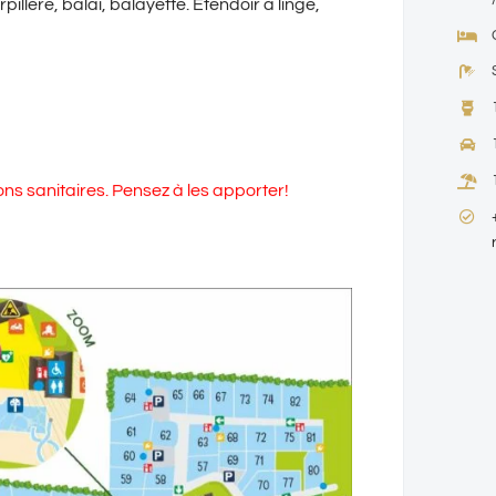
llère, balai, balayette. Etendoir à linge,
ons sanitaires. Pensez à les apporter!