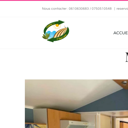
Passer
Nous contacter : 0610630683 / 0750510548
|
reserva
au
contenu
ACCUE