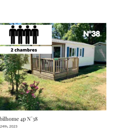
ilhome 4p N°38
Mobilhome
 24th, 2023
août 23rd, 202