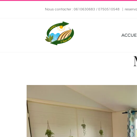
Passer
Nous contacter : 0610630683 / 0750510548
|
reserva
au
contenu
ACCUE